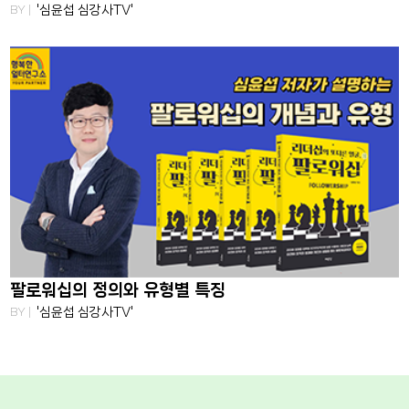
BY |
'심윤섭 심강사TV'
팔로워십의 정의와 유형별 특징
BY |
'심윤섭 심강사TV'