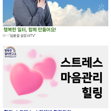
행복한 일터, 함께 만들어요!
BY |
'심윤섭 심강사TV'