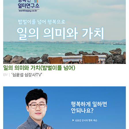
일의 의미와 가치(밥벌이를 넘어)
BY |
'심윤섭 심강사TV'