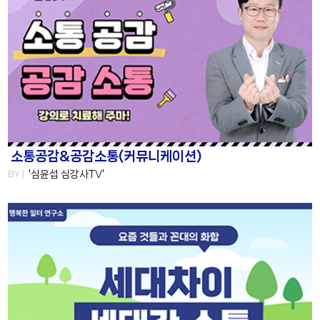
소통공감&공감소통(커뮤니케이션)
BY |
'심윤섭 심강사TV'